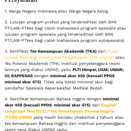
1. Warga Negara Indonesia atau Warga Negara Asing.
2. Lulusan program profesi yang terakreditasi oleh BAN
PT/LAM-PTKes bagi calon mahasiswa program spesialis atau
lulusan program spesialis yang terakreditasi oleh BAN
PT/LAM-PTKes bagi calon mahasiswa program subspesialis).
3. Sertifikat
Tes Kemampuan Akademik (TKA)
dari
Pusat
Inovasi Psikologi Universitas Padjadajaran (PIP Unpad)
atau
Tes Potensi Akademik (TPA) institusi penyelenggara resmi
lainnya yang diakui UNPAD, yaitu
PLTI Himpsi; UGM; UNAIR;
UI; BAPPENAS
dengan
minimal skor 450 (kecuali PPDS
minimal skor 475)
. Tidak ada batas minimal skor bagi
pendaftar Spesialis Keperawatan Medikal Bedah.
4. Sertifikat Kemampuan Bahasa Inggris dengan
minimal
skor 450 (kecuali PPDS minimal skor 475)
dari
English
Language Test
(ELT) / Tes Kemampuan Bahasa Inggris
(TKBI) UNPAD
yang masih berlaku (maksimal 2 tahun) atau
tes kemampuan Bahasa Inggris dari institusi penyelenggara
resmi yang diakui UNPAD yaitu: