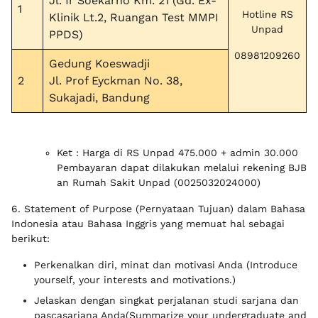
Jl. Ir Soekarno Km. 21 (Gd. Ex-
1
Hotline RS
Klinik Lt.2, Ruangan Test MMPI
Unpad
PPDS)
08981209260
Gedung Koeswadji
2
Jl. Prof Eyckman No. 38,
Sukajadi, Bandung
Ket : Harga di RS Unpad 475.000 + admin 30.000
Pembayaran dapat dilakukan melalui rekening BJB
an Rumah Sakit Unpad (0025032024000)
6. Statement of Purpose (Pernyataan Tujuan) dalam Bahasa
Indonesia atau Bahasa Inggris yang memuat hal sebagai
berikut:
Perkenalkan diri, minat dan motivasi Anda (Introduce
yourself, your interests and motivations.)
Jelaskan dengan singkat perjalanan studi sarjana dan
pascasarjana Anda(Summarize your undergraduate and